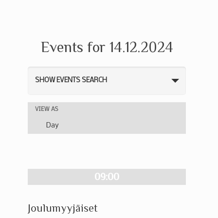
Events for 14.12.2024
Events
SHOW EVENTS SEARCH
Search
and
Event
VIEW AS
Views
Views
Day
Navigation
Navigation
09:00
Joulumyyjäiset