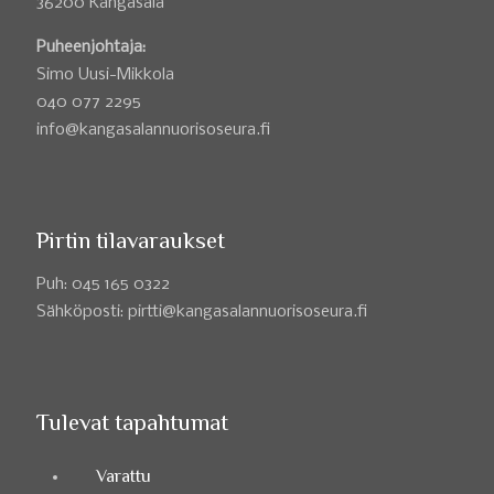
36200 Kangasala
Puheenjohtaja:
Simo Uusi-Mikkola
040 077 2295
info@kangasalannuorisoseura.fi
Pirtin tilavaraukset
Puh: 045 165 0322
Sähköposti: pirtti@kangasalannuorisoseura.fi
Tulevat tapahtumat
Varattu