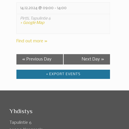
14.12.2024 @ 09:00
-
14:00
Pirtti,
Tapulintie 6
+ Google Map
Find out more »
«
Previous Day
Next Day
»
+ EXPORT EVENTS
Yhdistys
Tapulintie 6