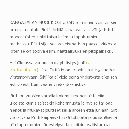
KANGASALAN NUORISOSEURAN toiminnan ydin on sen
oma seurantalo Pirtti. Pirtillä tapaavat ystävät ja tutut
monenlaisten juhlatilaisuuksien ja tapahtumien
merkeissä. Pirtti sijaitsee kävelymatkan päässä kirkosta,
joten se on sopiva esim. häätilaisuuksien pitopaikaksi.
Heinäkuussa vuonna 2017 yhdistys juhli
120-
vuotisuuttaan
ja itse Pirttikin on jo ohittanut 115 vuoden
virstanpylvään. Silti ikä ei vielä paina yhdistystä eikä sen
aktiivisesti toimivaa ja vireää jäsenistöä.
Pirtti on vuosien varrella kokenut monenlaista niin
ulkoista kuin sisäistäkin kohennnusta ja nyt se tarjoaa
hienot ja mukavat puitteet sekä arkeen että juhlaan. Silti
yhdistys ja Pirtti kaipaavat lisää tukijoita ja uusia jäseniä
niin tapahtumien järjestelyyn kuin niihin osallistumaan.