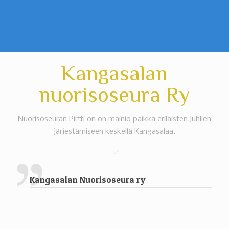
Kangasalan
nuorisoseura Ry
Nuorisoseuran Pirtti on on mainio paikka erilaisten juhlien
järjestämiseen keskellä Kangasalaa.
Kangasalan Nuorisoseura ry