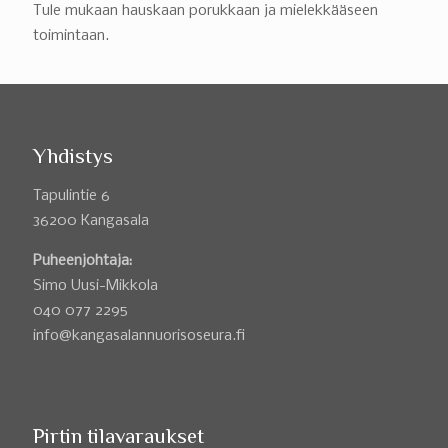
Tule mukaan hauskaan porukkaan ja mielekkääseen
toimintaan.
Yhdistys
Tapulintie 6
36200 Kangasala
Puheenjohtaja:
Simo Uusi-Mikkola
040 077 2295
info@kangasalannuorisoseura.fi
Pirtin tilavaraukset