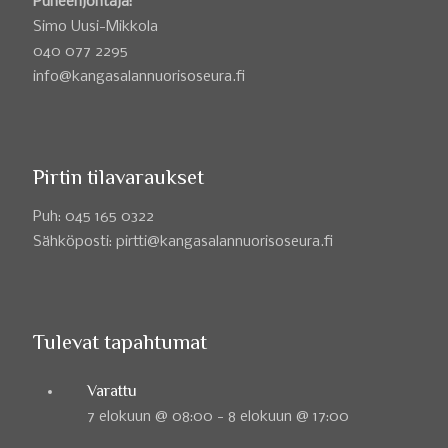
Puheenjohtaja:
Simo Uusi-Mikkola
040 077 2295
info@kangasalannuorisoseura.fi
Pirtin tilavaraukset
Puh: 045 165 0322
Sähköposti: pirtti@kangasalannuorisoseura.fi
Tulevat tapahtumat
Varattu
7 elokuun @ 08:00
-
8 elokuun @ 17:00