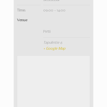
Time:
09:00 - 14:00
Venue
Pirtti
Tapulintie 6
+ Google Map