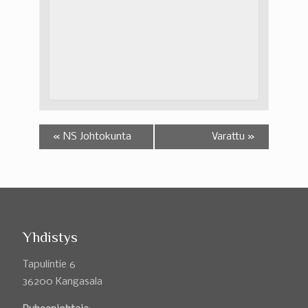
«
NS Johtokunta
Varattu
»
Yhdistys
Tapulintie 6
36200 Kangasala