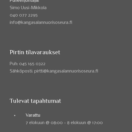
Puheenjohtaja:
Simo Uusi-Mikkola
040 077 2295
info@kangasalannuorisoseura.fi
Pirtin tilavaraukset
Puh: 045 165 0322
Sähköposti: pirtti@kangasalannuorisoseura.fi
Tulevat tapahtumat
Varattu
7 elokuun @ 08:00
-
8 elokuun @ 17:00