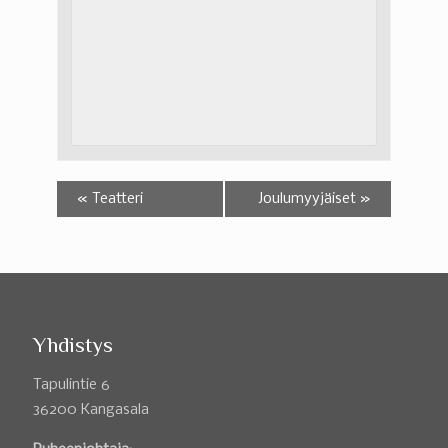
«
Teatteri
Joulumyyjäiset
»
Yhdistys
Tapulintie 6
36200 Kangasala