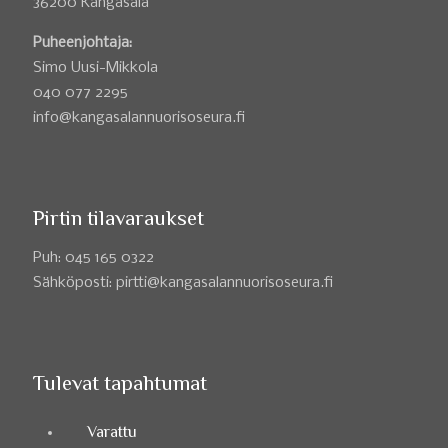
36200 Kangasala
Puheenjohtaja:
Simo Uusi-Mikkola
040 077 2295
info@kangasalannuorisoseura.fi
Pirtin tilavaraukset
Puh: 045 165 0322
Sähköposti: pirtti@kangasalannuorisoseura.fi
Tulevat tapahtumat
Varattu