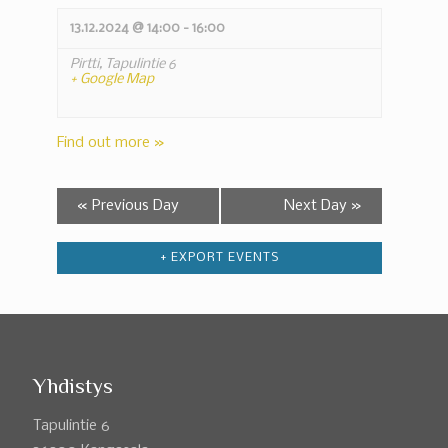
13.12.2024 @ 14:00
-
16:00
Pirtti,
Tapulintie 6
+ Google Map
Find out more »
«
Previous Day
Next Day
»
+ EXPORT EVENTS
Yhdistys
Tapulintie 6