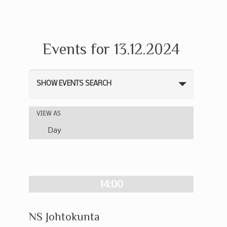
Events for 13.12.2024
Events
SHOW EVENTS SEARCH
Search
and
Event
VIEW AS
Views
Views
Day
Navigation
Navigation
14:00
NS Johtokunta