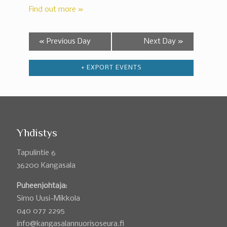
Find out more »
«
Previous Day
Next Day
»
+ EXPORT EVENTS
Yhdistys
Tapulintie 6
36200 Kangasala
Puheenjohtaja:
Simo Uusi-Mikkola
040 077 2295
info@kangasalannuorisoseura.fi