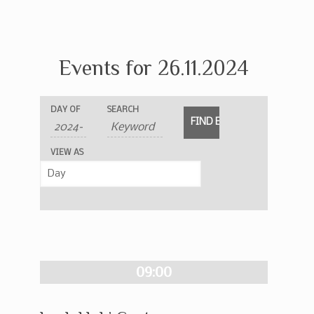
Events for 26.11.2024
Events
Events
Event
DAY OF
SEARCH
Search
Search
Views
and
Navigation
VIEW AS
Views
Navigation
09:00