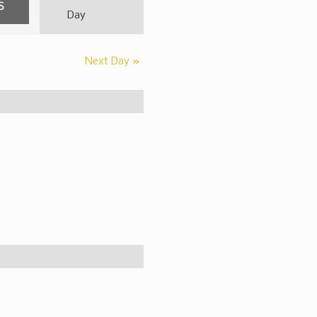
Event
Day
Views
Navigation
Next Day
»