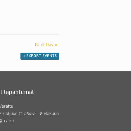
Next Day
»
+ EXPORT EVENTS
t tapahtumat
Varattu
7 elokuun @ 08:00
-
8 elokuun
@ 17:00