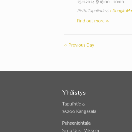
25.11.2024 @ 18:00
-
20:00
Pirtti,
Tapulintie 6
+ Google Ma
Find out more »
«
Previous Day
Yhdistys
Tapulintie 6
36200 Kangasala
Puheenjohtaja:
Simo Uusi-Mikkola