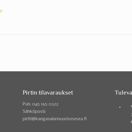
p
Pirtin tilavaraukset
Tuleva
Puh: 045 165 0322
Sähköposti:
pirtti@kangasalannuorisoseura.fi