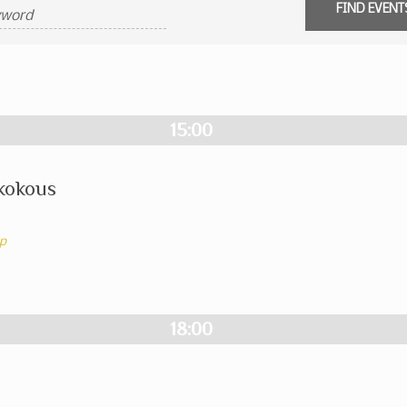
15:00
skokous
p
18:00