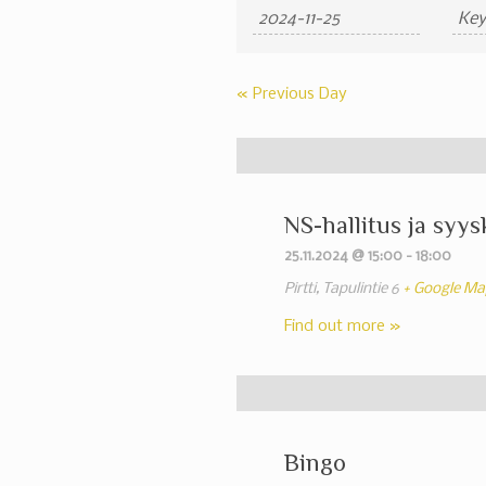
Search
Search
and
Views
«
Previous Day
Navigation
NS-hallitus ja syy
25.11.2024 @ 15:00
-
18:00
Pirtti,
Tapulintie 6
+ Google Ma
Find out more »
Bingo