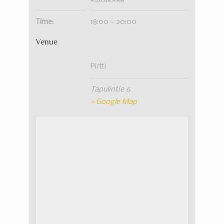
Time:
18:00 - 20:00
Venue
Pirtti
Tapulintie 6
+ Google Map