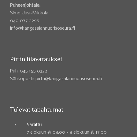
Puheenjohtaja:
Simo Uusi-Mikkola
040 077 2295
info@kangasalannuorisoseura.fi
Pirtin tilavaraukset
Puh: 045 165 0322
Sähköposti: pirtti@kangasalannuorisoseura.fi
Tulevat tapahtumat
Varattu
7 elokuun @ 08:00
-
8 elokuun @ 17:00