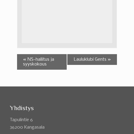
«
NS-hallitus ja
Lauluklubi Gents
»
syyskokous
Yhdistys
Tapulintie 6
36200 Kangasala