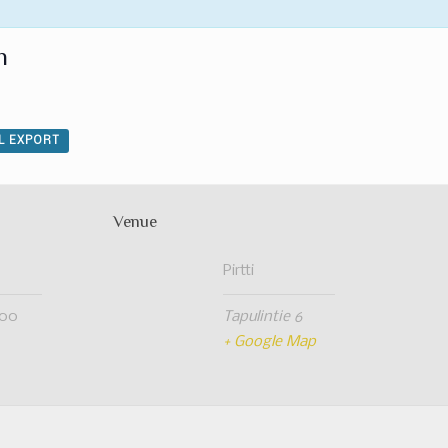
n
AL EXPORT
Venue
Pirtti
:00
Tapulintie 6
+ Google Map