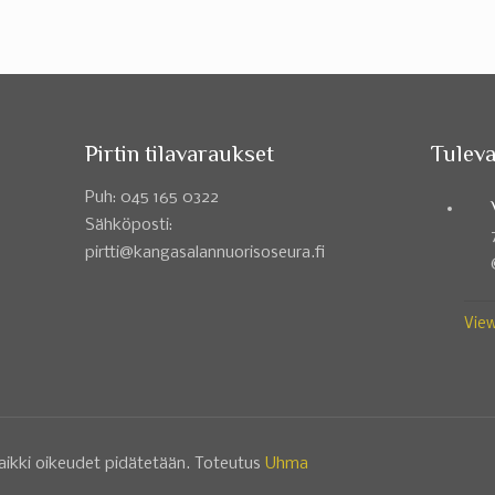
Pirtin tilavaraukset
Tuleva
Puh: 045 165 0322
Sähköposti:
pirtti@kangasalannuorisoseura.fi
View
aikki oikeudet pidätetään. Toteutus
Uhma