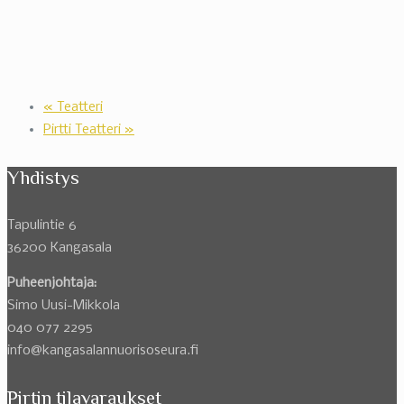
«
Teatteri
Pirtti Teatteri
»
Yhdistys
Tapulintie 6
36200 Kangasala
Puheenjohtaja:
Simo Uusi-Mikkola
040 077 2295
info@kangasalannuorisoseura.fi
Pirtin tilavaraukset