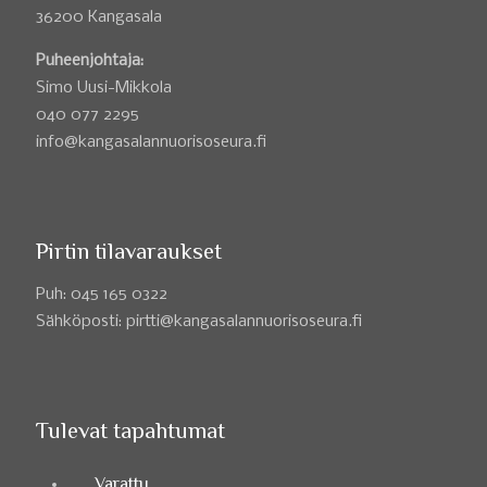
36200 Kangasala
Puheenjohtaja:
Simo Uusi-Mikkola
040 077 2295
info@kangasalannuorisoseura.fi
Pirtin tilavaraukset
Puh: 045 165 0322
Sähköposti: pirtti@kangasalannuorisoseura.fi
Tulevat tapahtumat
Varattu