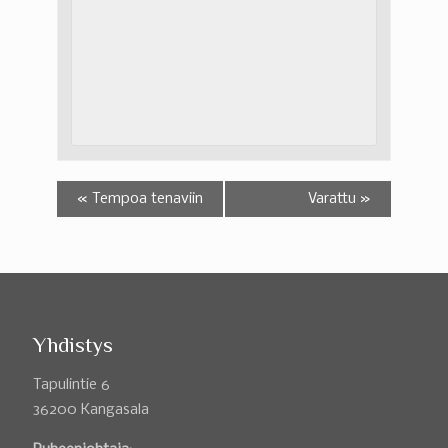
«
Tempoa tenaviin
Varattu
»
Yhdistys
Tapulintie 6
36200 Kangasala