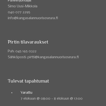
Puheenjohtaja:
Simo Uusi-Mikkola
040 077 2295
info@kangasalannuorisoseura.fi
Pirtin tilavaraukset
Puh: 045 165 0322
Sähköposti: pirtti@kangasalannuorisoseura.fi
Tulevat tapahtumat
Varattu
7 elokuun @ 08:00
-
8 elokuun @ 17:00