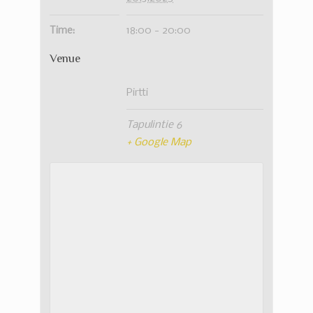
Time:
18:00 - 20:00
Venue
Pirtti
Tapulintie 6
+ Google Map