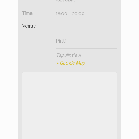
Time:
18:00 - 20:00
Venue
Pirtti
Tapulintie 6
+ Google Map