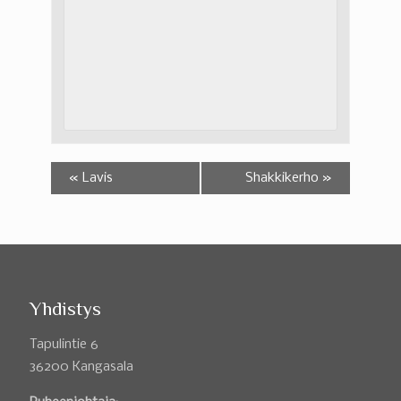
«
Lavis
Shakkikerho
»
Yhdistys
Tapulintie 6
36200 Kangasala