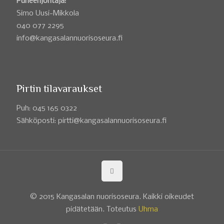
Puheenjohtaja:
Simo Uusi-Mikkola
040 077 2295
info@kangasalannuorisoseura.fi
Pirtin tilavaraukset
Puh: 045 165 0322
Sähköposti: pirtti@kangasalannuorisoseura.fi
© 2015 Kangasalan nuorisoseura. Kaikki oikeudet
pidätetään. Toteutus
Uhma