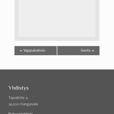
«
Vappukahvio
Gents
»
Yhdistys
Tapulintie 6
36200 Kangasala