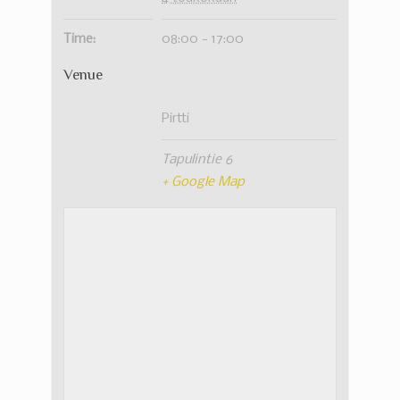
Time:
08:00 - 17:00
Venue
Pirtti
Tapulintie 6
+ Google Map