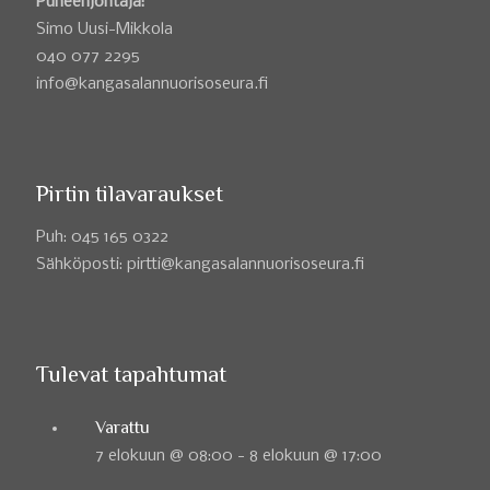
Puheenjohtaja:
Simo Uusi-Mikkola
040 077 2295
info@kangasalannuorisoseura.fi
Pirtin tilavaraukset
Puh: 045 165 0322
Sähköposti: pirtti@kangasalannuorisoseura.fi
Tulevat tapahtumat
Varattu
7 elokuun @ 08:00
-
8 elokuun @ 17:00