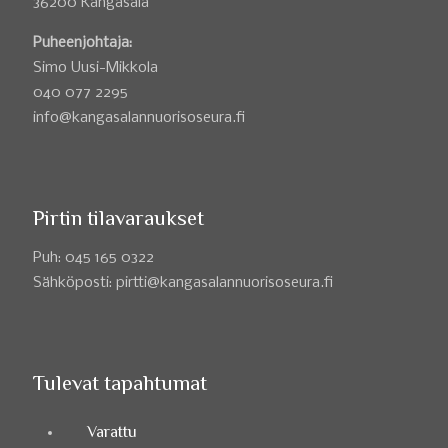
36200 Kangasala
Puheenjohtaja:
Simo Uusi-Mikkola
040 077 2295
info@kangasalannuorisoseura.fi
Pirtin tilavaraukset
Puh: 045 165 0322
Sähköposti: pirtti@kangasalannuorisoseura.fi
Tulevat tapahtumat
Varattu