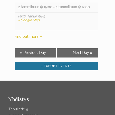
2 tammikuun @ 16:00
-
4 tammikuun @ 12:00
Pirtti,
Tapulintie 6
+ Google Map
Find out more »
«
Previous Day
Next Day
»
+ EXPORT EVENTS
Yhdistys
Tapulintie 6