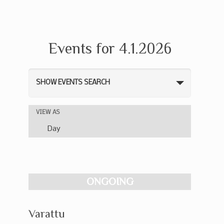
Events for 4.1.2026
Events
SHOW EVENTS SEARCH
Search
and
Event
VIEW AS
Views
Views
Day
Navigation
Navigation
ONGOING
Varattu