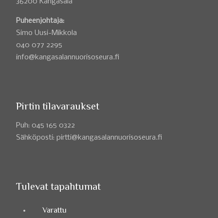
36200 Kangasala
Puheenjohtaja:
Simo Uusi-Mikkola
040 077 2295
info@kangasalannuorisoseura.fi
Pirtin tilavaraukset
Puh: 045 165 0322
Sähköposti: pirtti@kangasalannuorisoseura.fi
Tulevat tapahtumat
Varattu