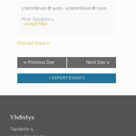
2 tammikuun @ 16:00
-
4 tammikuun @ 12:00
Pirtti,
Tapulintie 6
+ Google Map
Find out more »
«
Previous Day
Next Day
»
+ EXPORT EVENTS
Yhdistys
Tapulintie 6