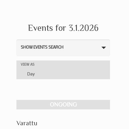
Events for 3.1.2026
Events
SHOW EVENTS SEARCH
Search
and
Event
VIEW AS
Views
Views
Day
Navigation
Navigation
ONGOING
Varattu