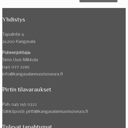
Yhdistys
Tapulintie 6
36200 Kangasala
Puheenjohtaja:
Simo Uusi-Mikkola
040 077 2295
info@kangasalannuorisoseura.fi
Pirtin tilavaraukset
Puh: 045 165 0322
Sähköposti: pirtti@kangasalannuorisoseura.fi
Tulevat tapahtumat