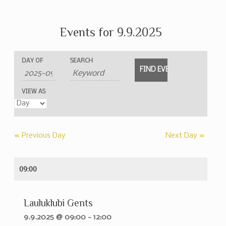
Events for 9.9.2025
Events
Events
Event
DAY OF
SEARCH
Search
Search
Views
and
Navigation
VIEW AS
Views
Navigation
«
Previous Day
Next Day
»
09:00
Lauluklubi Gents
9.9.2025 @ 09:00
-
12:00