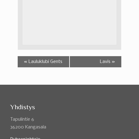
«
Lauluklubi Gents
Lavis
»
Yhdistys
Tapulintie 6
36200 Kangasala