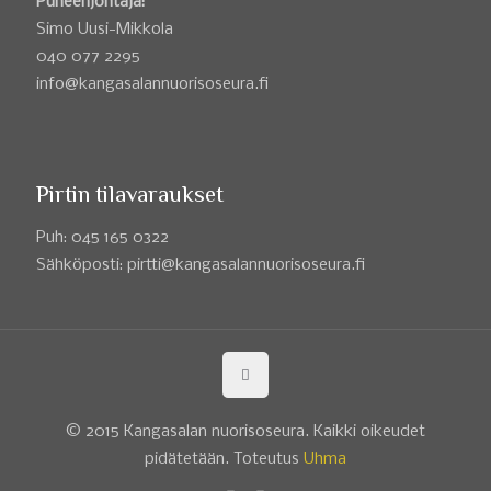
Puheenjohtaja:
Simo Uusi-Mikkola
040 077 2295
info@kangasalannuorisoseura.fi
Pirtin tilavaraukset
Puh: 045 165 0322
Sähköposti: pirtti@kangasalannuorisoseura.fi
© 2015 Kangasalan nuorisoseura. Kaikki oikeudet
pidätetään. Toteutus
Uhma