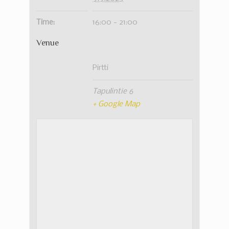
Time:
16:00 - 21:00
Venue
Pirtti
Tapulintie 6
+ Google Map