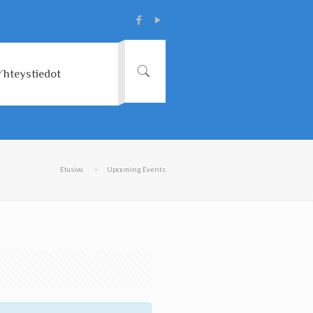
Yhteystiedot
Etusivu
Upcoming Events