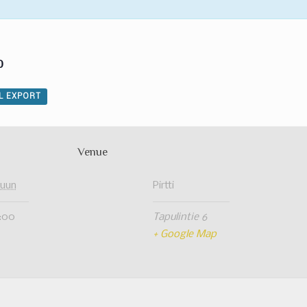
0
AL EXPORT
Venue
kuun
Pirtti
0:00
Tapulintie 6
+ Google Map