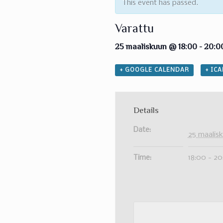
This event has passed.
Varattu
25 maaliskuun @ 18:00
-
20:0
+ GOOGLE CALENDAR
+ IC
Details
Date:
25 maalis
Time:
18:00 - 2