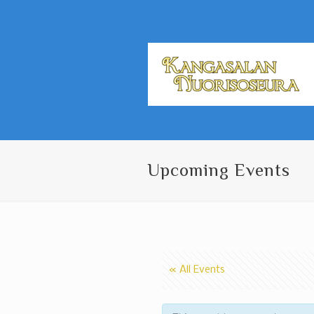
Upcoming Events
« All Events