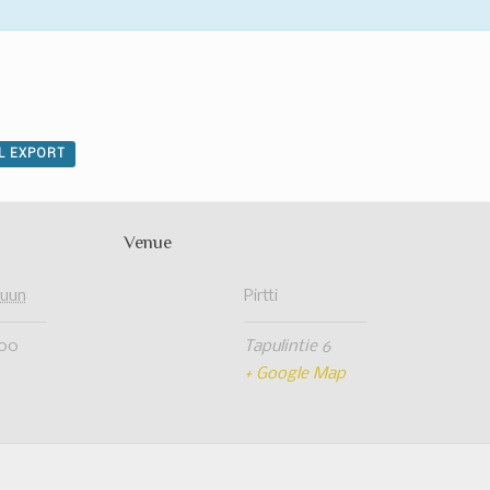
0
AL EXPORT
Venue
kuun
Pirtti
:00
Tapulintie 6
+ Google Map