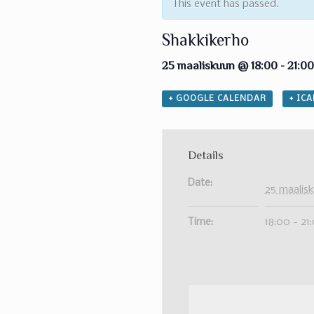
This event has passed.
Shakkikerho
25 maaliskuun @ 18:00
-
21:0
+ GOOGLE CALENDAR
+ IC
Details
Date:
25 maalis
Time:
18:00 - 21