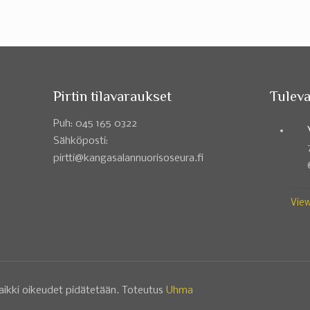
Pirtin tilavaraukset
Tuleva
Puh: 045 165 0322
Sähköposti:
pirtti@kangasalannuorisoseura.fi
View
aikki oikeudet pidätetään. Toteutus
Uhma