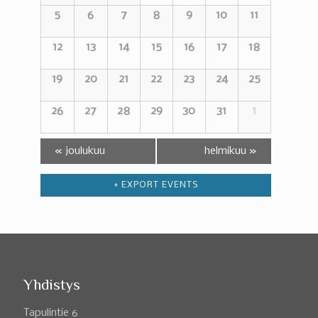
Events
5
6
7
8
9
10
11
Events
12
13
14
15
16
17
18
19
20
21
22
23
24
25
26
27
28
29
30
31
1
«
joulukuu
helmikuu
»
+ EXPORT EVENTS
Yhdistys
Tapulintie 6