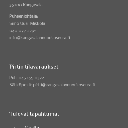
36200 Kangasala
Puheenjohtaja:
Simo Uusi-Mikkola
040 077 2295
info@kangasalannuorisoseura.fi
Pirtin tilavaraukset
Puh: 045 165 0322
Sähköposti: pirtti@kangasalannuorisoseura.fi
Tulevat tapahtumat
Varattu