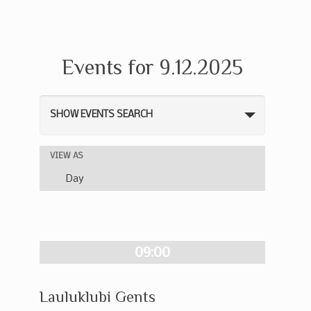
Events for 9.12.2025
Events
SHOW EVENTS SEARCH
Search
and
Event
VIEW AS
Views
Views
Day
Navigation
Navigation
09:00
Lauluklubi Gents