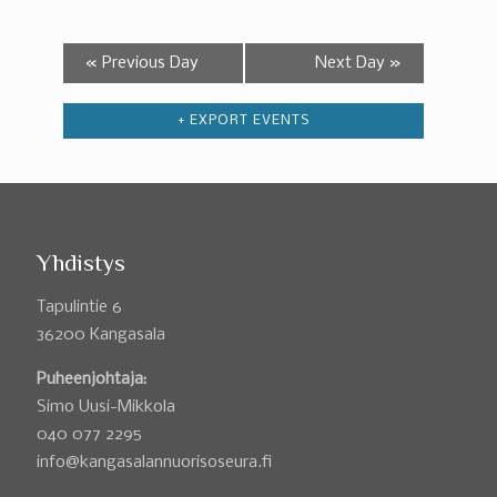
«
Previous Day
Next Day
»
+ EXPORT EVENTS
Yhdistys
Tapulintie 6
36200 Kangasala
Puheenjohtaja:
Simo Uusi-Mikkola
040 077 2295
info@kangasalannuorisoseura.fi