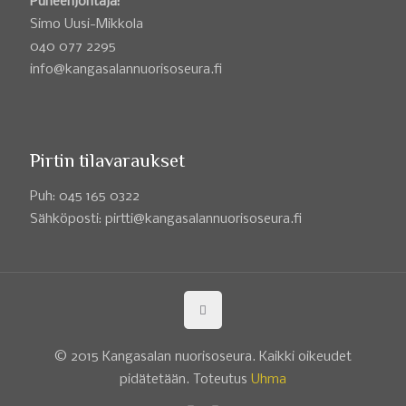
Puheenjohtaja:
Simo Uusi-Mikkola
040 077 2295
info@kangasalannuorisoseura.fi
Pirtin tilavaraukset
Puh: 045 165 0322
Sähköposti: pirtti@kangasalannuorisoseura.fi
© 2015 Kangasalan nuorisoseura. Kaikki oikeudet
pidätetään. Toteutus
Uhma