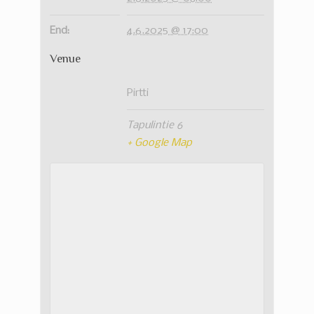
End:
4.6.2025 @ 17:00
Venue
Pirtti
Tapulintie 6
+ Google Map