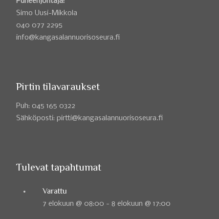
Puheenjohtaja:
Simo Uusi-Mikkola
040 077 2295
info@kangasalannuorisoseura.fi
Pirtin tilavaraukset
Puh: 045 165 0322
Sähköposti: pirtti@kangasalannuorisoseura.fi
Tulevat tapahtumat
Varattu
7 elokuun @ 08:00
-
8 elokuun @ 17:00