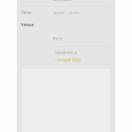
Time:
16:00 - 21:00
Venue
Pirtti
Tapulintie 6
+ Google Map