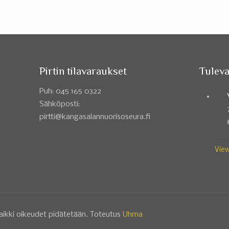
Pirtin tilavaraukset
Tuleva
Puh: 045 165 0322
Sähköposti:
pirtti@kangasalannuorisoseura.fi
View
aikki oikeudet pidätetään. Toteutus
Uhma