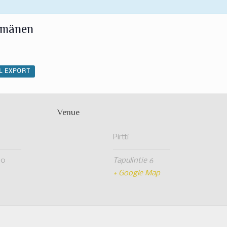
örmänen
AL EXPORT
Venue
Pirtti
30
Tapulintie 6
+ Google Map