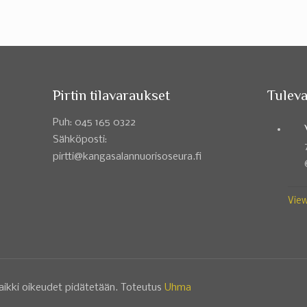
Pirtin tilavaraukset
Tuleva
Puh: 045 165 0322
Sähköposti:
pirtti@kangasalannuorisoseura.fi
View
aikki oikeudet pidätetään. Toteutus
Uhma