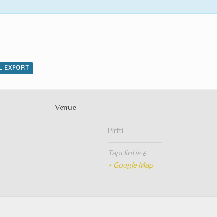
AL EXPORT
Venue
Pirtti
Tapulintie 6
+ Google Map