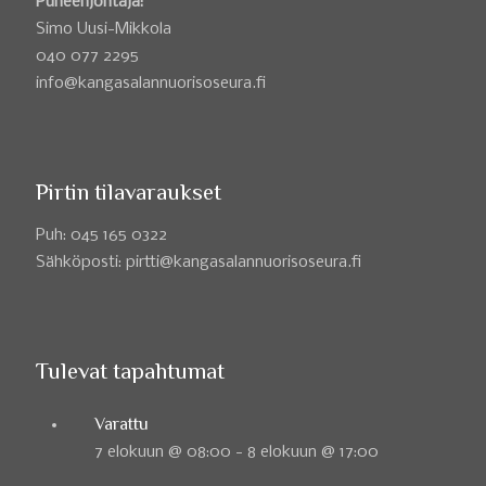
Puheenjohtaja:
Simo Uusi-Mikkola
040 077 2295
info@kangasalannuorisoseura.fi
Pirtin tilavaraukset
Puh: 045 165 0322
Sähköposti: pirtti@kangasalannuorisoseura.fi
Tulevat tapahtumat
Varattu
7 elokuun @ 08:00
-
8 elokuun @ 17:00