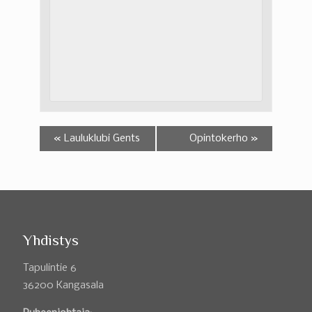
«
Lauluklubi Gents
Opintokerho
»
Yhdistys
Tapulintie 6
36200 Kangasala