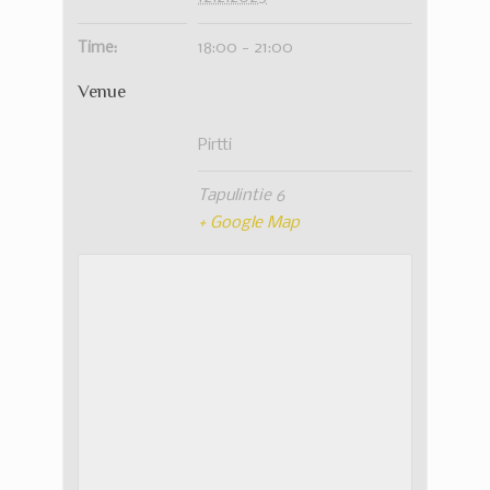
Time:
18:00 - 21:00
Venue
Pirtti
Tapulintie 6
+ Google Map