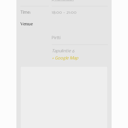
Time:
18:00 - 21:00
Venue
Pirtti
Tapulintie 6
+ Google Map