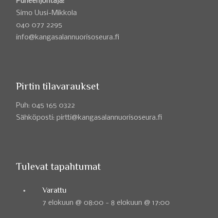
Puheenjohtaja:
Simo Uusi-Mikkola
040 077 2295
info@kangasalannuorisoseura.fi
Pirtin tilavaraukset
Puh: 045 165 0322
Sähköposti: pirtti@kangasalannuorisoseura.fi
Tulevat tapahtumat
Varattu
7 elokuun @ 08:00
-
8 elokuun @ 17:00