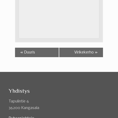
«
Duuris
Virikekerho
»
Yhdistys
Tapulintie 6
36200 Kangasala