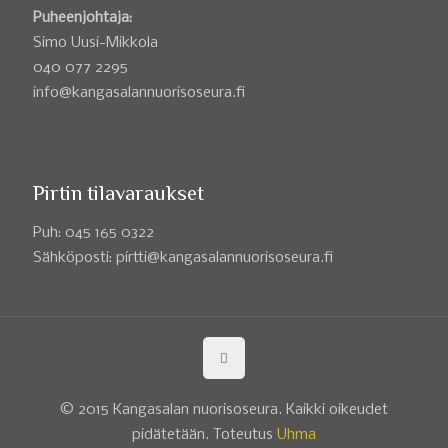
Puheenjohtaja:
Simo Uusi-Mikkola
040 077 2295
info@kangasalannuorisoseura.fi
Pirtin tilavaraukset
Puh: 045 165 0322
Sähköposti: pirtti@kangasalannuorisoseura.fi
© 2015 Kangasalan nuorisoseura. Kaikki oikeudet
pidätetään. Toteutus
Uhma