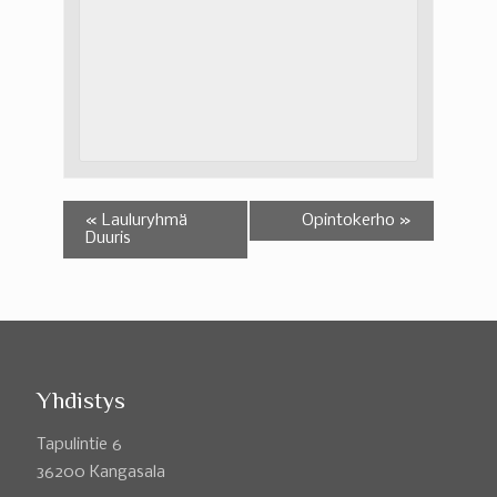
«
Lauluryhmä
Opintokerho
»
Duuris
Yhdistys
Tapulintie 6
36200 Kangasala