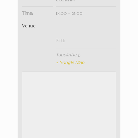
Time:
18:00 - 21:00
Venue
Pirtti
Tapulintie 6
+ Google Map