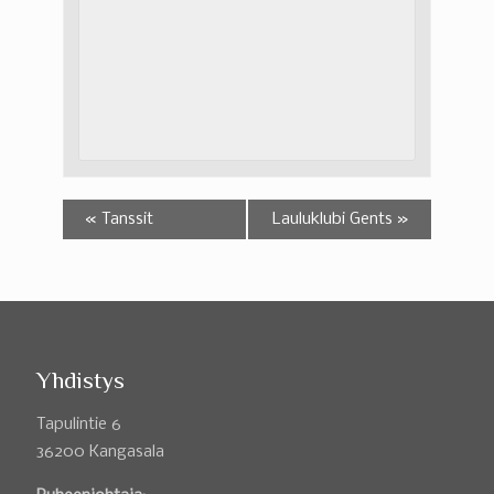
«
Tanssit
Lauluklubi Gents
»
Yhdistys
Tapulintie 6
36200 Kangasala