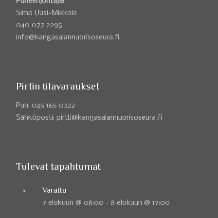
Puheenjohtaja:
Simo Uusi-Mikkola
040 077 2295
info@kangasalannuorisoseura.fi
Pirtin tilavaraukset
Puh: 045 165 0322
Sähköposti: pirtti@kangasalannuorisoseura.fi
Tulevat tapahtumat
Varattu
7 elokuun @ 08:00
-
8 elokuun @ 17:00