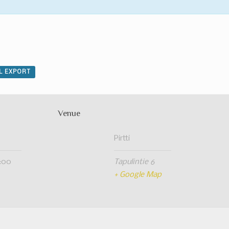
AL EXPORT
Venue
Pirtti
0:00
Tapulintie 6
+ Google Map