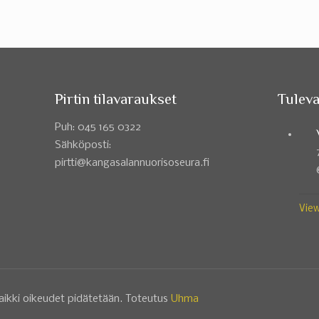
Pirtin tilavaraukset
Tuleva
Puh: 045 165 0322
Sähköposti:
pirtti@kangasalannuorisoseura.fi
View
aikki oikeudet pidätetään. Toteutus
Uhma