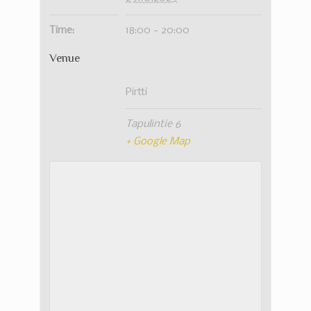
Time:
18:00 - 20:00
Venue
Pirtti
Tapulintie 6
+ Google Map