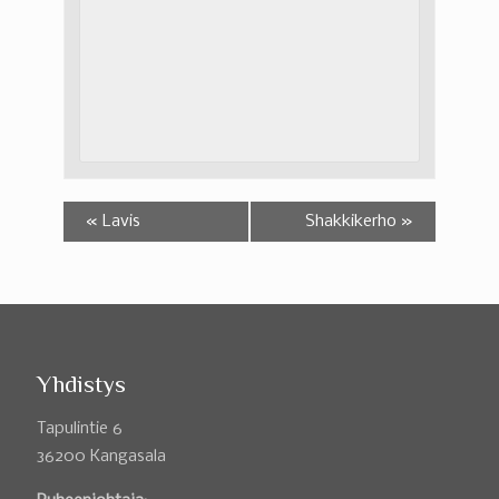
«
Lavis
Shakkikerho
»
Yhdistys
Tapulintie 6
36200 Kangasala