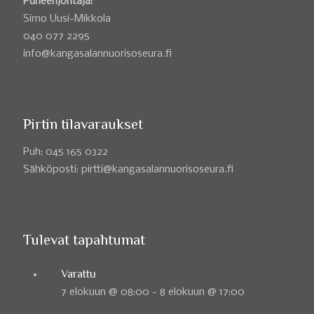
Puheenjohtaja:
Simo Uusi-Mikkola
040 077 2295
info@kangasalannuorisoseura.fi
Pirtin tilavaraukset
Puh: 045 165 0322
Sähköposti: pirtti@kangasalannuorisoseura.fi
Tulevat tapahtumat
Varattu
7 elokuun @ 08:00
-
8 elokuun @ 17:00