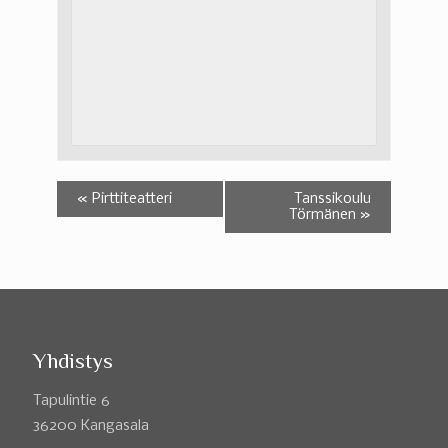
«
Pirttiteatteri
Tanssikoulu
Törmänen
»
Yhdistys
Tapulintie 6
36200 Kangasala