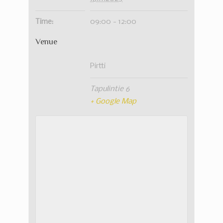
Time:
09:00 - 12:00
Venue
Pirtti
Tapulintie 6
+ Google Map