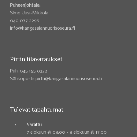
Puheenjohtaja:
Simo Uusi-Mikkola
040 077 2295
info@kangasalannuorisoseura.fi
Pirtin tilavaraukset
Puh: 045 165 0322
Sähköposti: pirtti@kangasalannuorisoseura.fi
Tulevat tapahtumat
Varattu
7 elokuun @ 08:00
-
8 elokuun @ 17:00