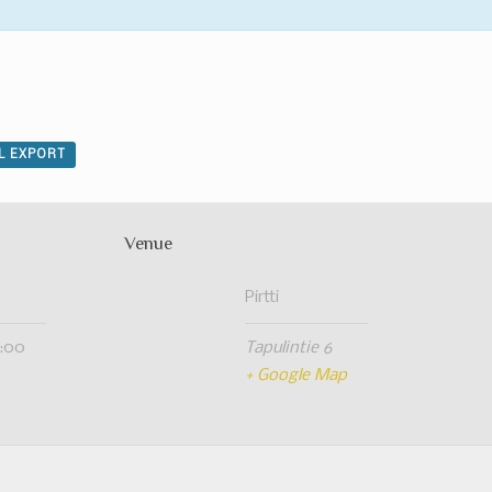
AL EXPORT
Venue
Pirtti
2:00
Tapulintie 6
+ Google Map