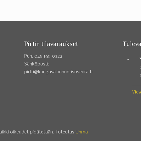
Pirtin tilavaraukset
Tuleva
Puh: 045 165 0322
Sähköposti:
pirtti@kangasalannuorisoseura.fi
View
aikki oikeudet pidätetään. Toteutus
Uhma