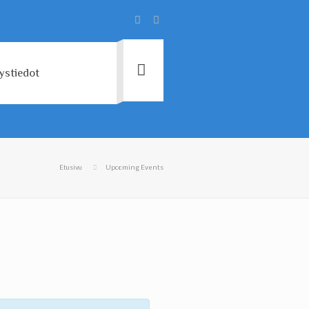
ystiedot
Etusivu
Upcoming Events