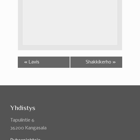
«
Lavis
Shakkikerho
»
Yhdistys
Tapulintie 6
36200 Kangasala