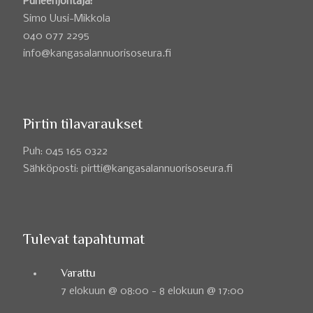
Puheenjohtaja:
Simo Uusi-Mikkola
040 077 2295
info@kangasalannuorisoseura.fi
Pirtin tilavaraukset
Puh: 045 165 0322
Sähköposti: pirtti@kangasalannuorisoseura.fi
Tulevat tapahtumat
Varattu
7 elokuun @ 08:00
-
8 elokuun @ 17:00