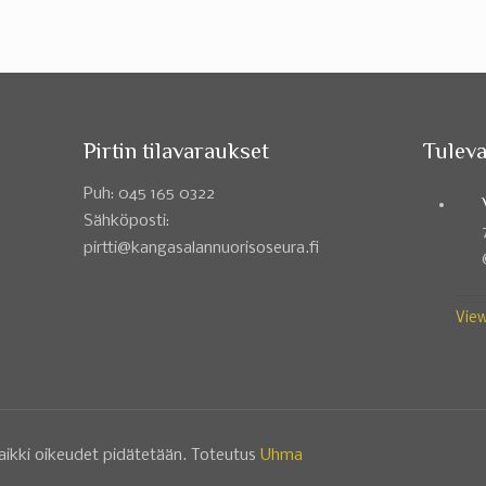
Pirtin tilavaraukset
Tuleva
Puh: 045 165 0322
Sähköposti:
pirtti@kangasalannuorisoseura.fi
View
aikki oikeudet pidätetään. Toteutus
Uhma