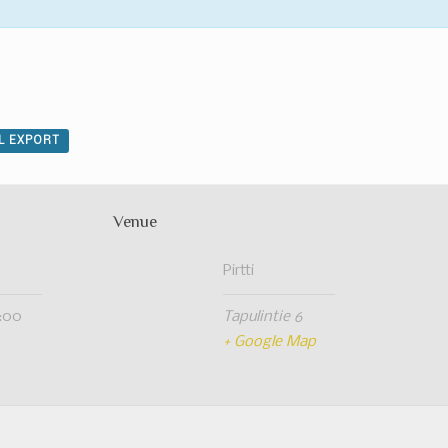
AL EXPORT
Venue
Pirtti
0:00
Tapulintie 6
+ Google Map