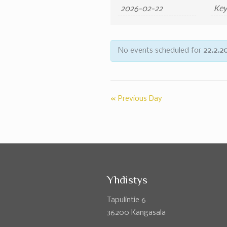
Search
Search
and
Views
No events scheduled for
22.2.2
Navigation
«
Previous Day
Yhdistys
Tapulintie 6
36200 Kangasala