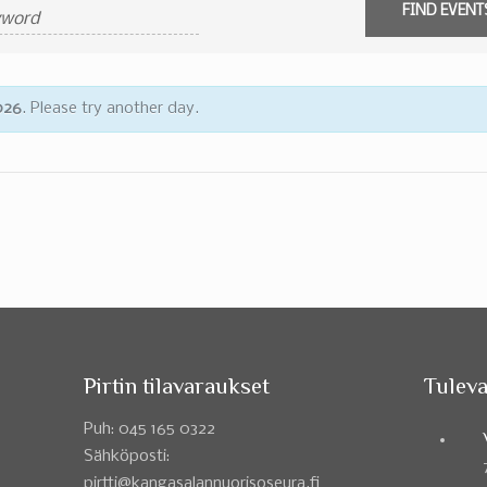
026
. Please try another day.
Pirtin tilavaraukset
Tuleva
Puh: 045 165 0322
Sähköposti:
pirtti@kangasalannuorisoseura.fi