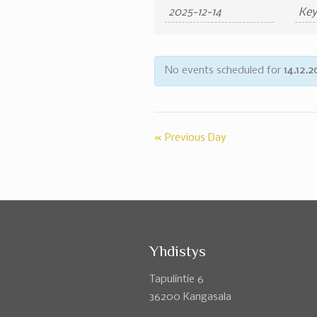
Search
Search
and
Views
No events scheduled for
14.12.
Navigation
«
Previous Day
Yhdistys
Tapulintie 6
36200 Kangasala