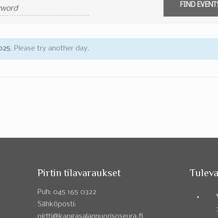
2025
. Please try another day.
Pirtin tilavaraukset
Tuleva
Puh: 045 165 0322
Sähköposti:
pirtti@kangasalannuorisoseura.fi