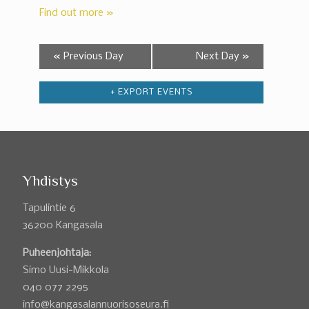
Find out more »
«
Previous Day
Next Day
»
+ EXPORT EVENTS
Yhdistys
Tapulintie 6
36200 Kangasala
Puheenjohtaja:
Simo Uusi-Mikkola
040 077 2295
info@kangasalannuorisoseura.fi