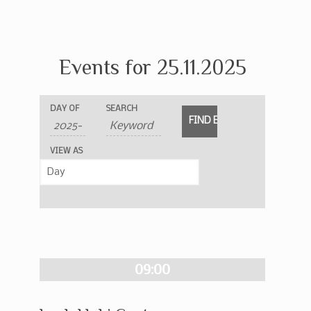
Events for 25.11.2025
Events
Events
Event
DAY OF
SEARCH
Search
Search
Views
and
Navigation
VIEW AS
Views
Navigation
09:00