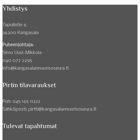
Yhdistys
Tapulintie 6
36200 Kangasala
Puheenjohtaja:
Simo Uusi-Mikkola
040 077 2295
info@kangasalannuorisoseura.fi
Pirtin tilavaraukset
Puh: 045 165 0322
Sähköposti: pirtti@kangasalannuorisoseura.fi
Tulevat tapahtumat