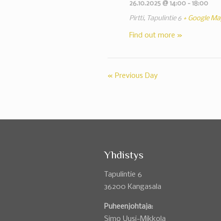
26.10.2025 @ 14:00
-
18:00
Pirtti,
Tapulintie 6
+ Google Ma
Find out more »
«
Previous Day
Yhdistys
Tapulintie 6
36200 Kangasala
Puheenjohtaja:
Simo Uusi-Mikkola