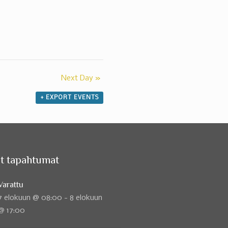
Next Day
»
+ EXPORT EVENTS
t tapahtumat
Varattu
7 elokuun @ 08:00
-
8 elokuun
@ 17:00