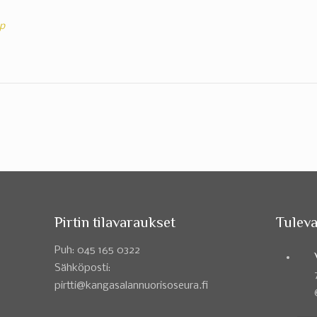
p
Pirtin tilavaraukset
Tuleva
Puh: 045 165 0322
Sähköposti:
pirtti@kangasalannuorisoseura.fi