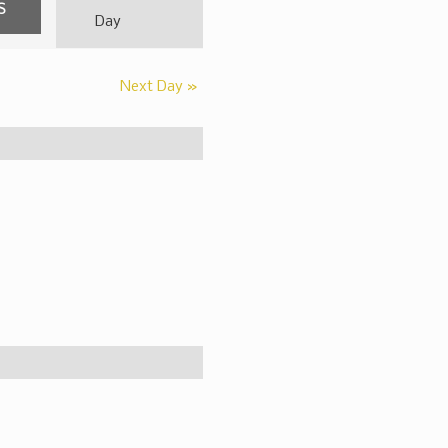
Event
Day
Views
Navigation
Next Day
»