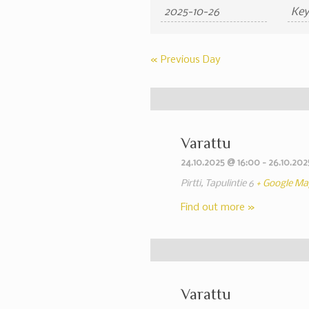
Search
Search
and
Views
«
Previous Day
Navigation
Varattu
24.10.2025 @ 16:00
-
26.10.202
Pirtti,
Tapulintie 6
+ Google Ma
Find out more »
Varattu