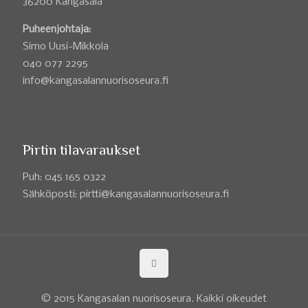
36200 Kangasala
Puheenjohtaja:
Simo Uusi-Mikkola
040 077 2295
info@kangasalannuorisoseura.fi
Pirtin tilavaraukset
Puh: 045 165 0322
Sähköposti: pirtti@kangasalannuorisoseura.fi
© 2015 Kangasalan nuorisoseura. Kaikki oikeudet