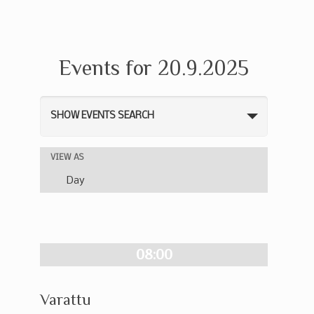
Events for 20.9.2025
Events
SHOW EVENTS SEARCH
Search
and
Event
VIEW AS
Views
Views
Day
Navigation
Navigation
08:00
Varattu