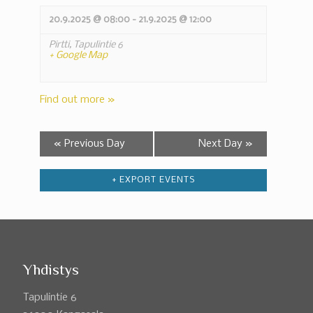
20.9.2025 @ 08:00
-
21.9.2025 @ 12:00
Pirtti,
Tapulintie 6
+ Google Map
Find out more »
«
Previous Day
Next Day
»
+ EXPORT EVENTS
Yhdistys
Tapulintie 6