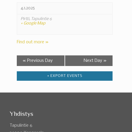
4.1.2025
Pirtti,
Tapulintie 6
+ Google Map
Find out more »
«
Previous Day
Next Day
»
+ EXPORT EVENTS
Yhdistys
Tapulintie 6