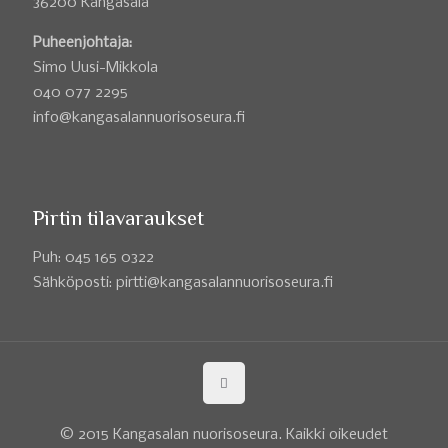
36200 Kangasala
Puheenjohtaja:
Simo Uusi-Mikkola
040 077 2295
info@kangasalannuorisoseura.fi
Pirtin tilavaraukset
Puh: 045 165 0322
Sähköposti: pirtti@kangasalannuorisoseura.fi
© 2015 Kangasalan nuorisoseura. Kaikki oikeudet