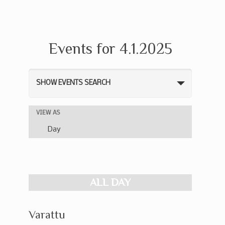
Events for 4.1.2025
Events
SHOW EVENTS SEARCH
Search
and
Event
VIEW AS
Views
Views
Day
Navigation
Navigation
ALL DAY
Varattu