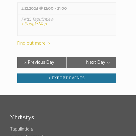
4.12.2024 @ 12:00
-
21:00
Pirtti,
Tapulintie 6
+ Google Map
Find out more »
«
Previous Day
Next Day
»
+ EXPORT EVENTS
Yhdistys
Tapulintie 6