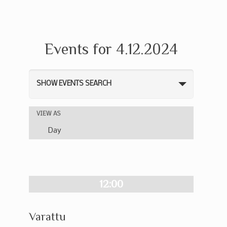
Events for 4.12.2024
Events
SHOW EVENTS SEARCH
Search
and
Event
VIEW AS
Views
Views
Day
Navigation
Navigation
12:00
Varattu