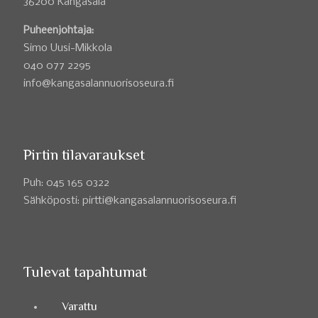
36200 Kangasala
Puheenjohtaja:
Simo Uusi-Mikkola
040 077 2295
info@kangasalannuorisoseura.fi
Pirtin tilavaraukset
Puh: 045 165 0322
Sähköposti: pirtti@kangasalannuorisoseura.fi
Tulevat tapahtumat
Varattu