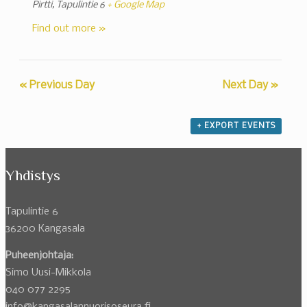
Pirtti,
Tapulintie 6
+ Google Map
Find out more »
«
Previous Day
Next Day
»
+ EXPORT EVENTS
Yhdistys
Tapulintie 6
36200 Kangasala
Puheenjohtaja:
Simo Uusi-Mikkola
040 077 2295