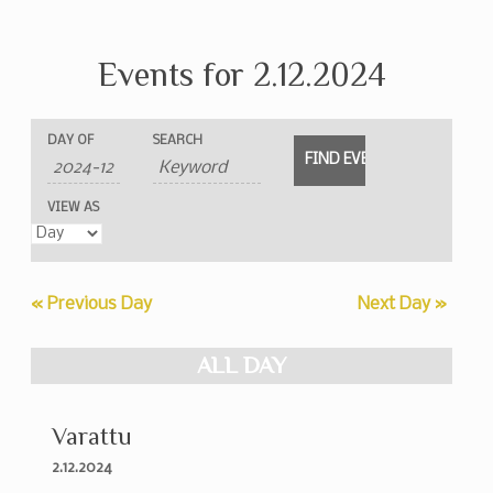
Events for 2.12.2024
Events
Events
Event
DAY OF
SEARCH
Search
Search
Views
and
Navigation
VIEW AS
Views
Navigation
«
Previous Day
Next Day
»
ALL DAY
Varattu
2.12.2024