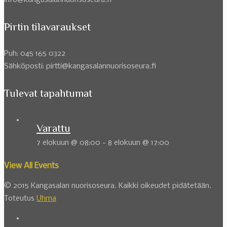
info@kangasalannuorisoseura.fi
Pirtin tilavaraukset
Puh: 045 165 0322
Sähköposti: pirtti@kangasalannuorisoseura.fi
Tulevat tapahtumat
Varattu
7 elokuun @ 08:00
-
8 elokuun @ 17:00
View All Events
© 2015 Kangasalan nuorisoseura. Kaikki oikeudet pidätetään.
Toteutus
Uhma