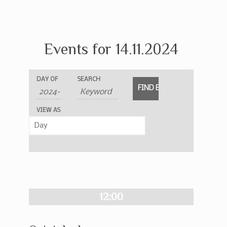
Events for 14.11.2024
Events
Events
Event
DAY OF
SEARCH
Search
Search
Views
and
Navigation
VIEW AS
Views
Navigation
12:00