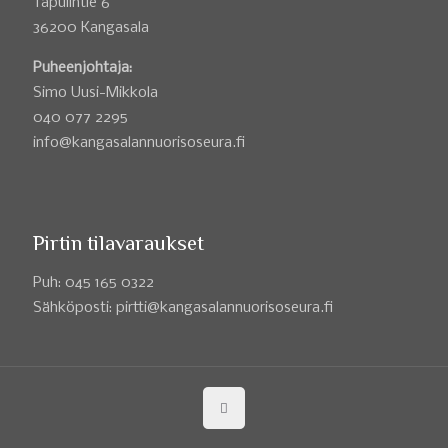
Tapulintie 6
36200 Kangasala
Puheenjohtaja:
Simo Uusi-Mikkola
040 077 2295
info@kangasalannuorisoseura.fi
Pirtin tilavaraukset
Puh: 045 165 0322
Sähköposti: pirtti@kangasalannuorisoseura.fi