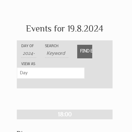
Events for 19.8.2024
Events
Events
Event
DAY OF
SEARCH
Search
Search
Views
and
Navigation
VIEW AS
Views
Navigation
18:00