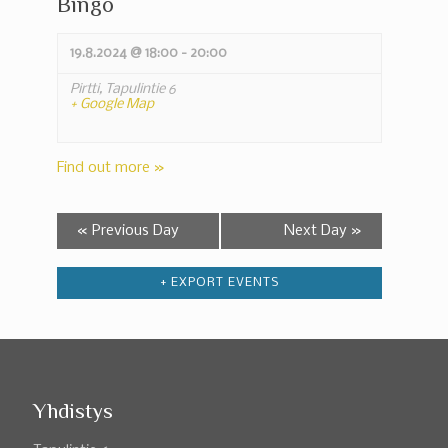
Bingo
19.8.2024 @ 18:00
-
20:00
Pirtti,
Tapulintie 6
+ Google Map
Find out more »
«
Previous Day
Next Day
»
+ EXPORT EVENTS
Yhdistys