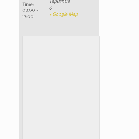
Tapulintie
Time:
6
08:00 -
+ Google Map
17:00