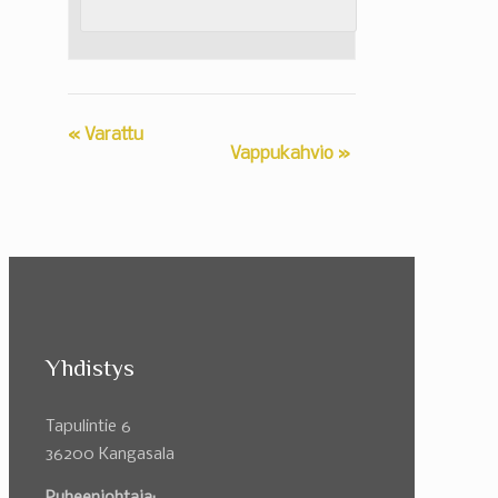
«
Varattu
Vappukahvio
»
Yhdistys
Tapulintie 6
36200 Kangasala