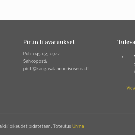
Pirtin tilavaraukset
Tuleva
Puh: 045 165 0322
Sähköposti:
pirtti@kangasalannuorisoseura.fi
View
aikki oikeudet pidätetään. Toteutus
Uhma