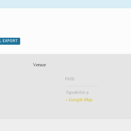
AL EXPORT
Venue
Pirtti
Tapulintie 6
+ Google Map