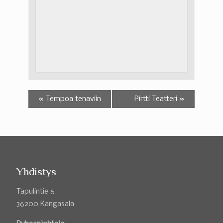
«
Tempoa tenaviin
Pirtti Teatteri
»
Yhdistys
Tapulintie 6
36200 Kangasala