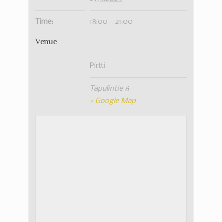
Time:
18:00 - 21:00
Venue
Pirtti
Tapulintie 6
+ Google Map