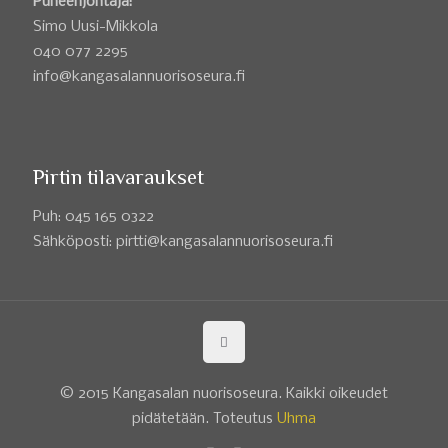
Puheenjohtaja:
Simo Uusi-Mikkola
040 077 2295
info@kangasalannuorisoseura.fi
Pirtin tilavaraukset
Puh: 045 165 0322
Sähköposti: pirtti@kangasalannuorisoseura.fi
© 2015 Kangasalan nuorisoseura. Kaikki oikeudet
pidätetään. Toteutus
Uhma